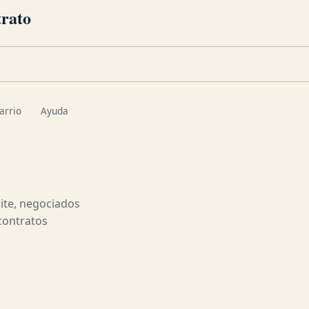
trato
arrio
Ayuda
ite, negociados
contratos