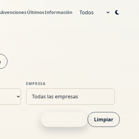
ubvenciones
Últimos
Información
Año
a
EMPRESA
Aplicar filtros
Limpiar